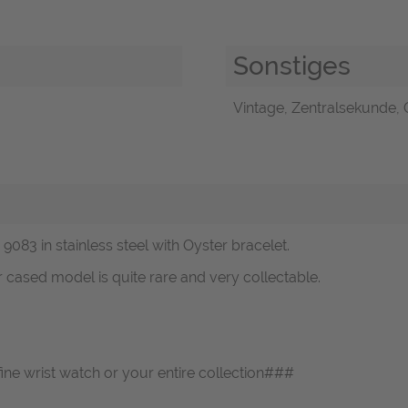
Sonstiges
Vintage, Zentralsekunde, O
 9083 in stainless steel with Oyster bracelet.
 cased model is quite rare and very collectable.
fine wrist watch or your entire collection###