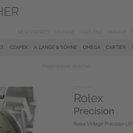
NEW ENTRIES
VINTAGE
HIGH-END
ANKAUF
ET
CZAPEK
A. LANGE & SÖHNE
OMEGA
CARTIER
Magazin
Sold Watches
Rolex
Precision
Rolex Vintage Precision UF