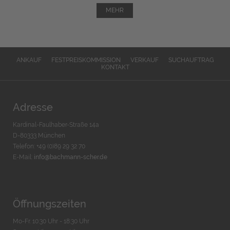
MEHR
ANKAUF
FESTPREISKOMMISSION
VERKAUF
SUCHAUFTRAG
KONTAKT
Adresse
Kardinal-Faulhaber-Straße 14a
D-80333 München
Telefon: +49 (0)89 29 32 70
E-Mail:
info@bachmann-scher.de
Öffnungszeiten
Mo-Fr. 10:30 Uhr - 18:30 Uhr