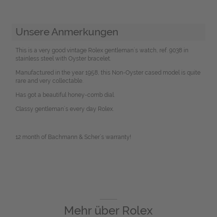
Unsere Anmerkungen
This is a very good vintage Rolex gentleman´s watch, ref. 9038 in
stainless steel with Oyster bracelet.
Manufactured in the year 1958, this Non-Oyster cased model is quite
rare and very collectable.
Has got a beautiful honey-comb dial.
Classy gentleman´s every day Rolex.
12 month of Bachmann & Scher´s warranty!
Mehr über
Rolex