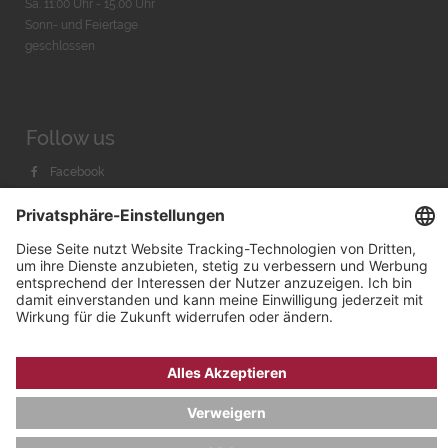
Sa. 11:00 Uhr - 15.00 Uhr
Sonn- und Feiertage
geschlossen
Follow us
Facebook
Instagram
Youtube
© 2026 by
Bachmann & Scher GmbH / Watchandco GmbH
DATENSCHUTZ
IMPRESSUM
VERSANDKOSTEN
AGB & WIDERRUF
COOKIE-EINSTELLUNGEN