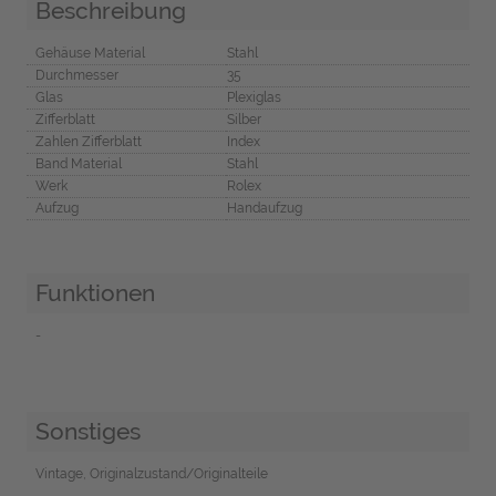
Beschreibung
Gehäuse Material
Stahl
Durchmesser
35
Glas
Plexiglas
Zifferblatt
Silber
Zahlen Zifferblatt
Index
Band Material
Stahl
Werk
Rolex
Aufzug
Handaufzug
Funktionen
-
Sonstiges
Vintage, Originalzustand/Originalteile