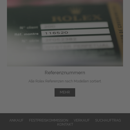
Referenznummern
Alle Rolex Referenzen nach Modellen sortiert.
MEHR
ANKAUF
FESTPREISKOMMISSION
VERKAUF
SUCHAUFTRAG
KONTAKT