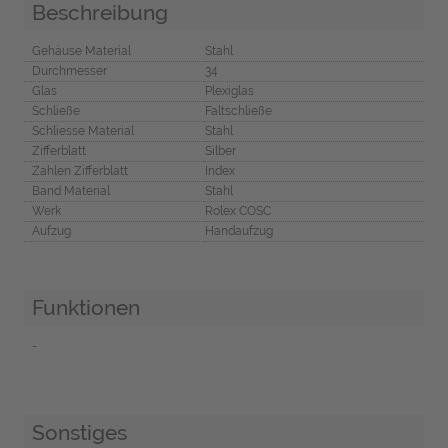
Beschreibung
Gehäuse Material
Stahl
Durchmesser
34
Glas
Plexiglas
Schließe
Faltschließe
Schliesse Material
Stahl
Zifferblatt
Silber
Zahlen Zifferblatt
Index
Band Material
Stahl
Werk
Rolex COSC
Aufzug
Handaufzug
Funktionen
-
Sonstiges