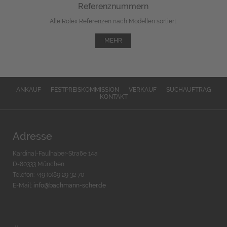
Referenznummern
Alle Rolex Referenzen nach Modellen sortiert.
MEHR
ANKAUF
FESTPREISKOMMISSION
VERKAUF
SUCHAUFTRAG
KONTAKT
Adresse
Kardinal-Faulhaber-Straße 14a
D-80333 München
Telefon: +49 (0)89 29 32 70
E-Mail:
info@bachmann-scher.de