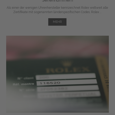
Seriennummern
Als einer der wenigen Uhrenhersteller kennzeichnet Rolex weltweit alle
Zertifikate mit sogenannten länderspezifischen Codes. Rolex ...
MEHR