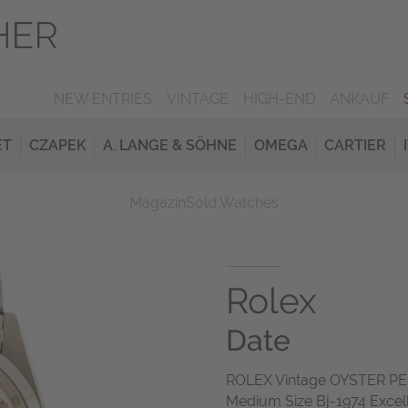
NEW ENTRIES
VINTAGE
HIGH-END
ANKAUF
ET
CZAPEK
A. LANGE & SÖHNE
OMEGA
CARTIER
Magazin
Sold Watches
Rolex
Date
ROLEX Vintage OYSTER PER
Medium Size Bj-1974 Excel