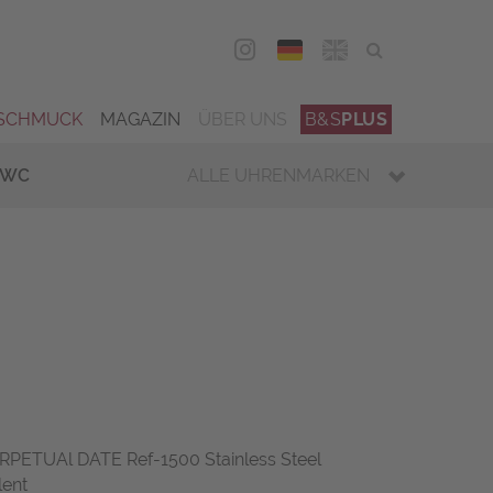
DEU
ENG
SCHMUCK
MAGAZIN
ÜBER UNS
B&S
PLUS
IWC
ALLE UHRENMARKEN
PETUAl DATE Ref-1500 Stainless Steel
lent