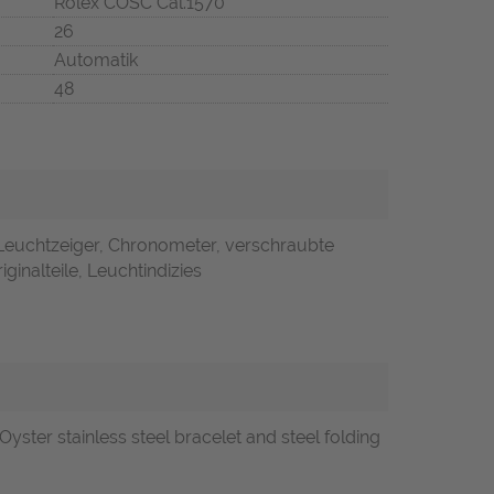
Rolex COSC Cal.1570
26
Automatik
48
 Leuchtzeiger, Chronometer, verschraubte
ginalteile, Leuchtindizies
ster stainless steel bracelet and steel folding