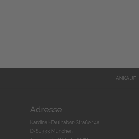
ANKAUF
Adresse
Kardinal-Faulhaber-Straße 14a
D-80333 München