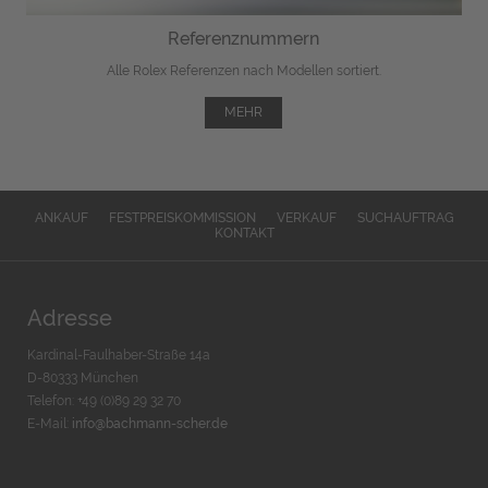
Referenznummern
Alle Rolex Referenzen nach Modellen sortiert.
MEHR
ANKAUF
FESTPREISKOMMISSION
VERKAUF
SUCHAUFTRAG
KONTAKT
Adresse
Kardinal-Faulhaber-Straße 14a
D-80333 München
Telefon: +49 (0)89 29 32 70
E-Mail:
info@bachmann-scher.de