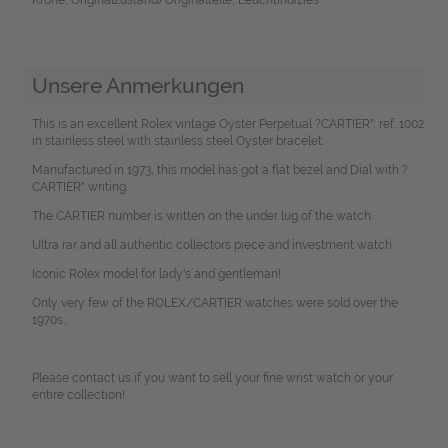
Unsere Anmerkungen
This is an excellent Rolex vintage Oyster Perpetual ?CARTIER", ref. 1002
in stainless steel with stainless steel Oyster bracelet.
Manufactured in 1973, this model has got a flat bezel and Dial with ?
CARTIER" writing.
The CARTIER number is written on the under lug of the watch.
Ultra rar and all authentic collectors piece and investment watch.
Iconic Rolex model for lady's and gentleman!
Only very few of the ROLEX/CARTIER watches were sold over the
1970s...
Please contact us if you want to sell your fine wrist watch or your
entire collection!