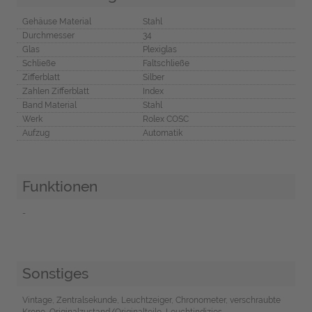
Gehäuse Material
Stahl
Durchmesser
34
Glas
Plexiglas
Schließe
Faltschließe
Zifferblatt
Silber
Zahlen Zifferblatt
Index
Band Material
Stahl
Werk
Rolex COSC
Aufzug
Automatik
Funktionen
-
Sonstiges
Vintage, Zentralsekunde, Leuchtzeiger, Chronometer, verschraubte
Krone, Originalzustand/Originalteile, Leuchtindizies