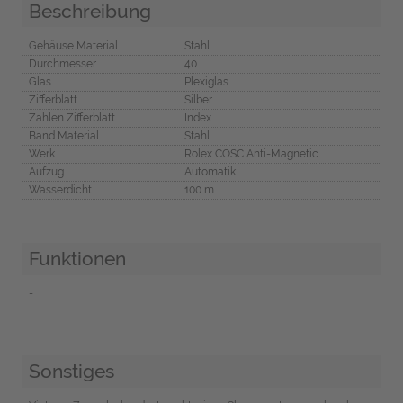
Beschreibung
Gehäuse Material
Stahl
Durchmesser
40
Glas
Plexiglas
Zifferblatt
Silber
Zahlen Zifferblatt
Index
Band Material
Stahl
Werk
Rolex COSC Anti-Magnetic
Aufzug
Automatik
Wasserdicht
100 m
Funktionen
-
Sonstiges