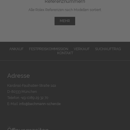
Referenznummern
Alle Rolex Referenzen nach Modellen sortiert.
MEHR
ANKAUF
FESTPREISKOMMISSION
VERKAUF
SUCHAUFTRAG
KONTAKT
Adresse
Kardinal-Faulhaber-Straße 14a
D-80333 München
Telefon: +49 (0)89 29 32 70
E-Mail:
info@bachmann-scher.de