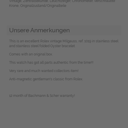
Vintage, Zentralsekunde, Leuchtzeiger, Chronometer, verschraubte
Krone, Originalzustand/Originalteile
Unsere Anmerkungen
This is an excellent Rolex vintage Milgauss, ref. 1019 in stainless steel
and stainless steel folded Oyster bracelet.
Comes with an original box.
This watch has got all parts authentic from the time!!!
Very rare and much wanted collectors item!
Anti-magnetic gentleman's classic from Rolex.
12 month of Bachmann & Scher warranty!