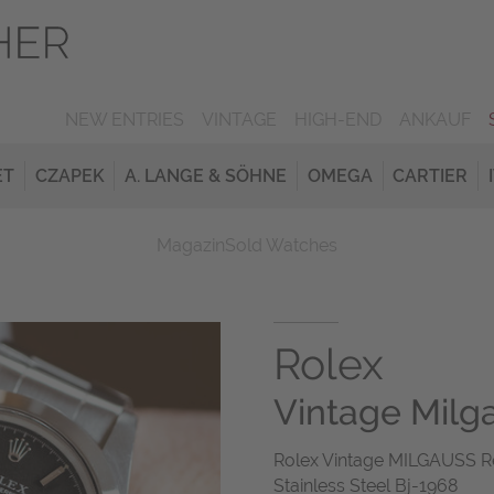
NEW ENTRIES
VINTAGE
HIGH-END
ANKAUF
ET
CZAPEK
A. LANGE & SÖHNE
OMEGA
CARTIER
Magazin
Sold Watches
Rolex
Vintage Milg
Rolex Vintage MILGAUSS Ref
Stainless Steel Bj-1968