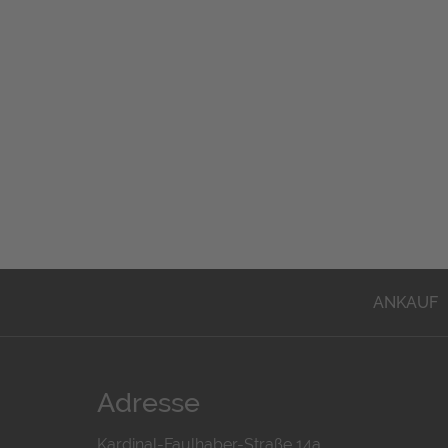
ANKAUF
Adresse
Kardinal-Faulhaber-Straße 14a