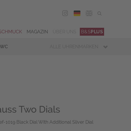
DEU
ENG
SCHMUCK
MAGAZIN
ÜBER UNS
B&S
PLUS
IWC
ALLE UHRENMARKEN
auss Two Dials
-1019 Black Dial With Additional Sliver Dial