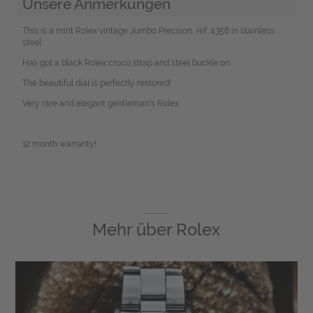
Unsere Anmerkungen
This is a mint Rolex vintage Jumbo Precsion, ref. 4358 in stainless
steel.
Has got a black Rolex croco strap and steel buckle on.
The beautiful dial is perfectly restored!
Very rare and elegant gentleman's Rolex.
12 month warranty!
Mehr über
Rolex