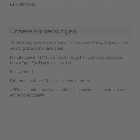
Leuchtindizies
Unsere Anmerkungen
This is a very good Rolex vintage GMT-Master ref.1675 Tigereye in 18k
yellow gold and stainless steel.
Manufactured in 1970, this model has got an ultra cool chocolate
brown Tiger Eye Nipple dial build in.
Most wanted.
Extraordinary travel Rolex with second time zone!
##Please contact us if you want to sell your fine wrist watch or your
entire collection!##