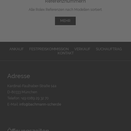
Referenznummern
Alle Rolex Referenzen nach Modellen sortiert.
MEHR
ANKAUF
FESTPREISKOMMISSION
VERKAUF
SUCHAUFTRAG
KONTAKT
Adresse
Kardinal-Faulhaber-Straße 14a
D-80333 München
Telefon: +49 (0)89 29 32 70
E-Mail:
info@bachmann-scher.de