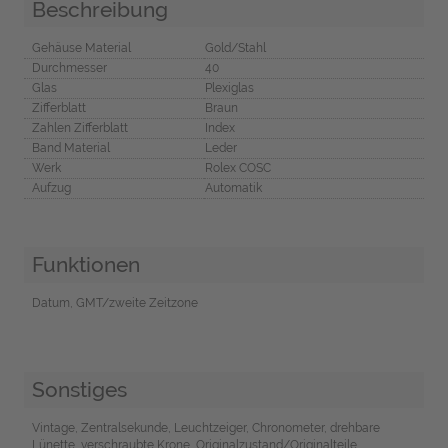
Beschreibung
Gehäuse Material
Gold/Stahl
Durchmesser
40
Glas
Plexiglas
Zifferblatt
Braun
Zahlen Zifferblatt
Index
Band Material
Leder
Werk
Rolex COSC
Aufzug
Automatik
Funktionen
Datum, GMT/zweite Zeitzone
Sonstiges
Vintage, Zentralsekunde, Leuchtzeiger, Chronometer, drehbare
Lünette, verschraubte Krone, Originalzustand/Originalteile,