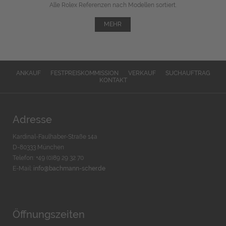
Alle Rolex Referenzen nach Modellen sortiert.
MEHR
ANKAUF
FESTPREISKOMMISSION
VERKAUF
SUCHAUFTRAG
KONTAKT
Adresse
Kardinal-Faulhaber-Straße 14a
D-80333 München
Telefon: +49 (0)89 29 32 70
E-Mail:
info@bachmann-scher.de
Öffnungszeiten