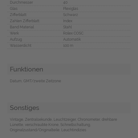
Durchmesser
40
Glas
Plexiglas
Zifferblatt
Schwarz
Zahlen Zifferblatt
Index
Band Material
Stahl
Werk
Rolex COSC
Aufzug
Automatik
Wasserdicht
100 m
Funktionen
Datum, GMT/zweite Zeitzone
Sonstiges
Vintage, Zentralsekunde, Leuchtzeiger, Chronometer, drehbare
Lünette, verschraubte Krone, Schnellschaltung,
Originalzustand/Originalteile, Leuchtindizies