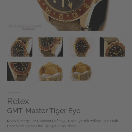
Rolex
GMT-Master Tiger Eye
Rolex Vintage GMT-Master Ref-1675 Tiger Eye 18k Yellow Gold Dark
Chocolate Nipple Dial, Bj-1971 Unpolished