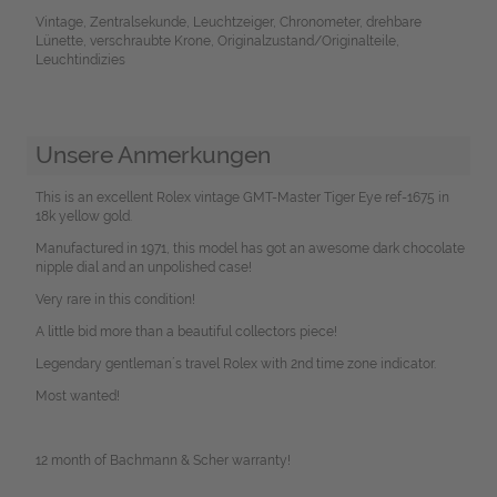
Vintage, Zentralsekunde, Leuchtzeiger, Chronometer, drehbare
Lünette, verschraubte Krone, Originalzustand/Originalteile,
Leuchtindizies
Unsere Anmerkungen
This is an excellent Rolex vintage GMT-Master Tiger Eye ref-1675 in
18k yellow gold.
Manufactured in 1971, this model has got an awesome dark chocolate
nipple dial and an unpolished case!
Very rare in this condition!
A little bid more than a beautiful collectors piece!
Legendary gentleman´s travel Rolex with 2nd time zone indicator.
Most wanted!
12 month of Bachmann & Scher warranty!