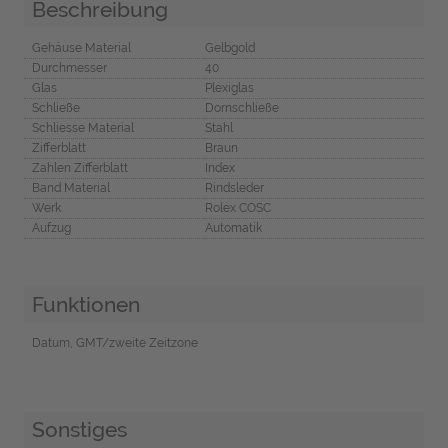
Beschreibung
Gehäuse Material
Gelbgold
Durchmesser
40
Glas
Plexiglas
Schließe
Dornschließe
Schliesse Material
Stahl
Zifferblatt
Braun
Zahlen Zifferblatt
Index
Band Material
Rindsleder
Werk
Rolex COSC
Aufzug
Automatik
Funktionen
Datum, GMT/zweite Zeitzone
Sonstiges