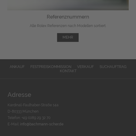
Referenznummern
Alle Rolex Referenzen nach Modellen sortiert.
MEHR
ANKAUF
FESTPREISKOMMISSION
VERKAUF
SUCHAUFTRAG
KONTAKT
Adresse
Kardinal-Faulhaber-Straße 14a
D-80333 München
Telefon: +49 (0)89 29 32 70
E-Mail:
info@bachmann-scher.de