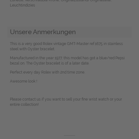
Leuchtindizies
Unsere Anmerkungen
This is a very good Rolex vintage GMT-Master ref.1675 in stainless
steel with Oyster bracelet.
Manufactured in the year 1977, this model has got a blue/red Pepsi
bezal on. The Oyster bracelet is of a later date.
Perfect every day Rolex with 2nd time zone.
Awesome look !
Please contact us if you want to sell your fine wrist watch or your
entire collection!