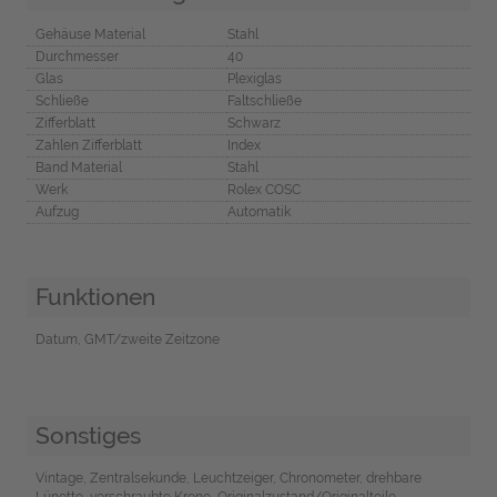
Gehäuse Material
Stahl
Durchmesser
40
Glas
Plexiglas
Schließe
Faltschließe
Zifferblatt
Schwarz
Zahlen Zifferblatt
Index
Band Material
Stahl
Werk
Rolex COSC
Aufzug
Automatik
Funktionen
Datum, GMT/zweite Zeitzone
Sonstiges
Vintage, Zentralsekunde, Leuchtzeiger, Chronometer, drehbare
Lünette, verschraubte Krone, Originalzustand/Originalteile,