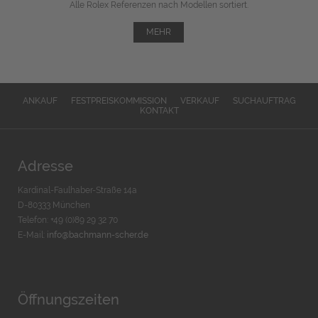
Alle Rolex Referenzen nach Modellen sortiert.
MEHR
ANKAUF
FESTPREISKOMMISSION
VERKAUF
SUCHAUFTRAG
KONTAKT
Adresse
Kardinal-Faulhaber-Straße 14a
D-80333 München
Telefon: +49 (0)89 29 32 70
E-Mail:
info@bachmann-scher.de
Öffnungszeiten