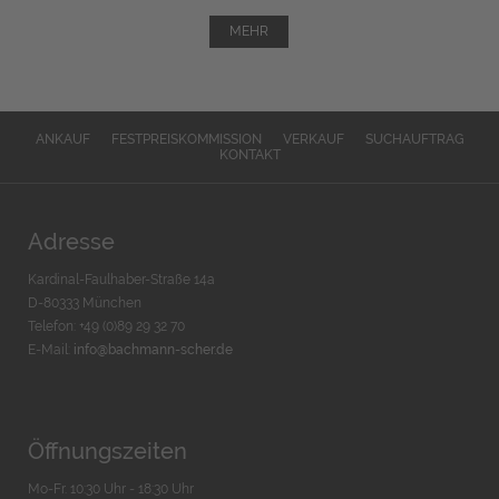
MEHR
ANKAUF
FESTPREISKOMMISSION
VERKAUF
SUCHAUFTRAG
KONTAKT
Adresse
Kardinal-Faulhaber-Straße 14a
D-80333 München
Telefon: +49 (0)89 29 32 70
E-Mail:
info@bachmann-scher.de
Öffnungszeiten
Mo-Fr. 10:30 Uhr - 18:30 Uhr