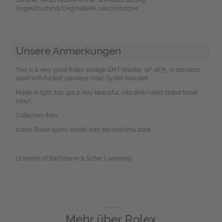
Originalzustand/Originalteile, Leuchtindizies
Unsere Anmerkungen
This is a very good Rolex vintage GMT-Master, ref. 1675, in stainless
steel with folded, stainless steel Oyster bracelet.
Made in 1972, has got a very beautiful, into pink/violet faded bezel
inlay!
Collectors item.
Iconic Rolex sports model with second time zone.
12 month of Bachmann & Scher´s warranty
Mehr über
Rolex