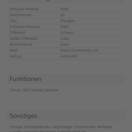
Gehäuse Material
Stahl
Durchmesser
40
Glas
Plexiglas
Schliesse Material
Stahl
Zifferblatt
Schwarz
Zahlen Zifferblatt
Index
Band Material
Stahl
Werk
Rolex Chronometer cal.
Aufzug
Automatik
Funktionen
Datum, GMT/zweite Zeitzone
Sonstiges
Vintage, Zentralsekunde, Leuchtzeiger, Chronometer, drehbare
Lünette, verschraubte Krone, Schnellschaltung,