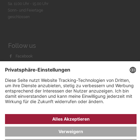
Sa. 11:00 Uhr - 15.00 Uhr
Sonn- und Feiertage
geschlossen
Follow us
Facebook
Instagram
Youtube
© 2026 by
Bachmann & Scher GmbH / Watchandco GmbH
DATENSCHUTZ
IMPRESSUM
VERSANDKOSTEN
AGB & WIDERRUF
COOKIE-EINSTELLUNGEN