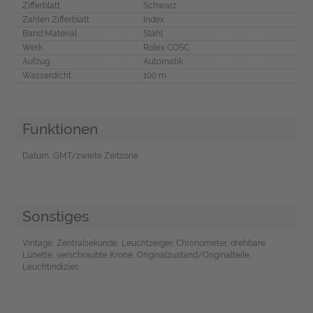
Zifferblatt
Schwarz
Zahlen Zifferblatt
Index
Band Material
Stahl
Werk
Rolex COSC
Aufzug
Automatik
Wasserdicht
100 m
Funktionen
Datum, GMT/zweite Zeitzone
Sonstiges
Vintage, Zentralsekunde, Leuchtzeiger, Chronometer, drehbare
Lünette, verschraubte Krone, Originalzustand/Originalteile,
Leuchtindizies