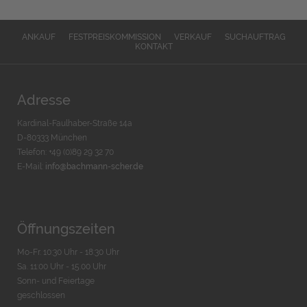
ANKAUF
FESTPREISKOMMISSION
VERKAUF
SUCHAUFTRAG
KONTAKT
Adresse
Kardinal-Faulhaber-Straße 14a
D-80333 München
Telefon: +49 (0)89 29 32 70
E-Mail:
info@bachmann-scher.de
Öffnungszeiten
Mo-Fr. 10:30 Uhr - 18:30 Uhr
Sa. 11:00 Uhr - 15.00 Uhr
Sonn- und Feiertage
geschlossen