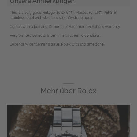
Unsere Anmerkungen
This is a very good vintage Rolex GMT-Master, ref. 1675 PEPSI in
stainless steel with stainless steel Oyster bracelet.
Comes with a box and 12 month of Bachmann & Scher's warranty.
Very wanted collectors item in all authentic condition.
Legendary gentleman's travel Rolex with 2nd time zone!
Mehr über
Rolex