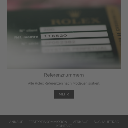
Referenznummern
Alle Rolex Referenzen nach Modellen sortiert.
MEHR
ANKAUF
FESTPREISKOMMISSION
VERKAUF
SUCHAUFTRAG
KONTAKT