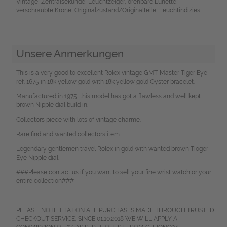
Vintage, Zentralsekunde, Leuchtzeiger, drehbare Lünette,
verschraubte Krone, Originalzustand/Originalteile, Leuchtindizies
Unsere Anmerkungen
This is a very good to excellent Rolex vintage GMT-Master Tiger Eye
ref. 1675 in 18k yellow gold with 18k yellow gold Oyster bracelet.
Manufactured in 1975, this model has got a flawless and well kept
brown Nipple dial build in.
Collectors piece with lots of vintage charme.
Rare find and wanted collectors item.
Legendary gentlemen travel Rolex in gold with wanted brown Tioger
Eye Nipple dial.
###Please contact us if you want to sell your fine wrist watch or your
entire collection###
PLEASE, NOTE THAT ON ALL PURCHASES MADE THROUGH TRUSTED
CHECKOUT SERVICE, SINCE 01.10.2018 WE WILL APPLY A