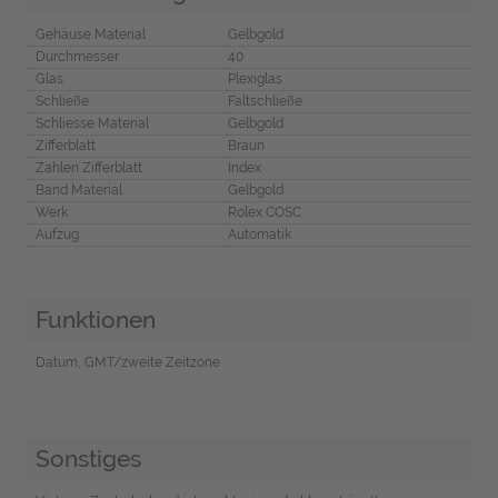
Gehäuse Material
Gelbgold
Durchmesser
40
Glas
Plexiglas
Schließe
Faltschließe
Schliesse Material
Gelbgold
Zifferblatt
Braun
Zahlen Zifferblatt
Index
Band Material
Gelbgold
Werk
Rolex COSC
Aufzug
Automatik
Funktionen
Datum, GMT/zweite Zeitzone
Sonstiges