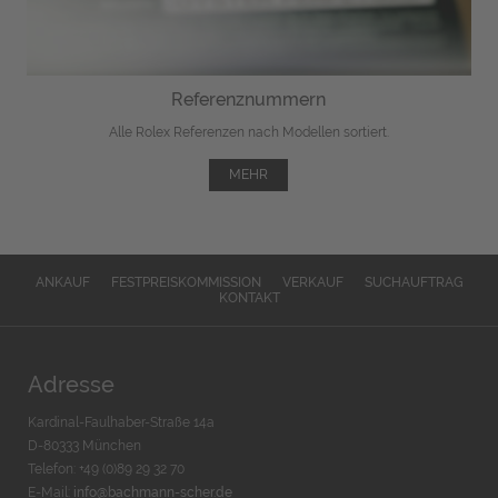
Referenznummern
Alle Rolex Referenzen nach Modellen sortiert.
MEHR
ANKAUF
FESTPREISKOMMISSION
VERKAUF
SUCHAUFTRAG
KONTAKT
Adresse
Kardinal-Faulhaber-Straße 14a
D-80333 München
Telefon: +49 (0)89 29 32 70
E-Mail:
info@bachmann-scher.de