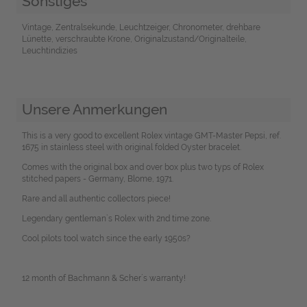
Sonstiges
Vintage, Zentralsekunde, Leuchtzeiger, Chronometer, drehbare
Lünette, verschraubte Krone, Originalzustand/Originalteile,
Leuchtindizies
Unsere Anmerkungen
This is a very good to excellent Rolex vintage GMT-Master Pepsi, ref.
1675 in stainless steel with original folded Oyster bracelet.
Comes with the original box and over box plus two typs of Rolex
stitched papers - Germany, Blome, 1971.
Rare and all authentic collectors piece!
Legendary gentleman`s Rolex with 2nd time zone.
Cool pilots tool watch since the early 1950s?
12 month of Bachmann & Scher´s warranty!