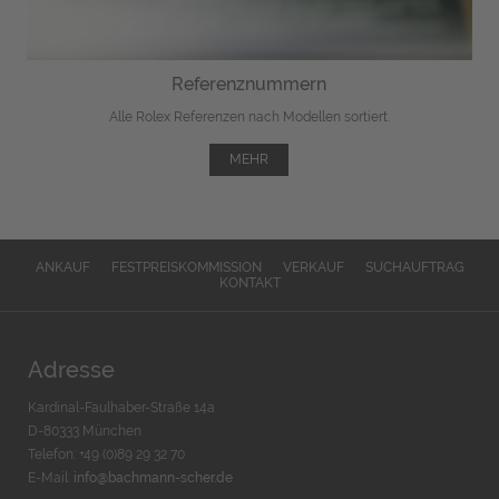
Referenznummern
Alle Rolex Referenzen nach Modellen sortiert.
MEHR
ANKAUF
FESTPREISKOMMISSION
VERKAUF
SUCHAUFTRAG
KONTAKT
Adresse
Kardinal-Faulhaber-Straße 14a
D-80333 München
Telefon: +49 (0)89 29 32 70
E-Mail:
info@bachmann-scher.de