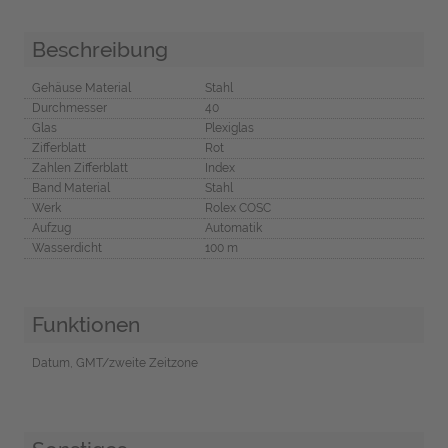
Beschreibung
Gehäuse Material
Stahl
Durchmesser
40
Glas
Plexiglas
Zifferblatt
Rot
Zahlen Zifferblatt
Index
Band Material
Stahl
Werk
Rolex COSC
Aufzug
Automatik
Wasserdicht
100 m
Funktionen
Datum, GMT/zweite Zeitzone