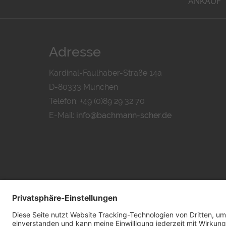
ANKAUF
Adresse
Kardinal-Faulhaber-Straße 14a
D-80333 München
Telefon: +49 (0)89 29 32 70
E-Mail:
info@bachmann-scher.de