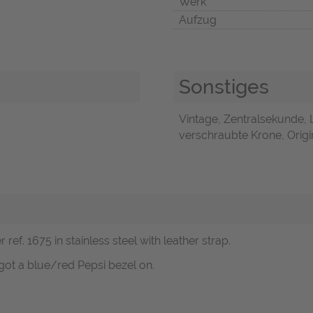
Werk
Aufzug
Sonstiges
Vintage, Zentralsekunde, 
verschraubte Krone, Origin
ef. 1675 in stainless steel with leather strap.
got a blue/red Pepsi bezel on.