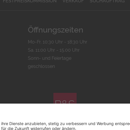
FESTPREISKOMMISSION
VERKAUF
SUCHAUFTRAG
Öffnungszeiten
Mo-Fr. 10:30 Uhr - 18:30 Uhr
Sa. 11:00 Uhr - 15.00 Uhr
Sonn- und Feiertage
geschlossen
© 2026 by
Bachmann & Scher GmbH / Watchandco GmbH