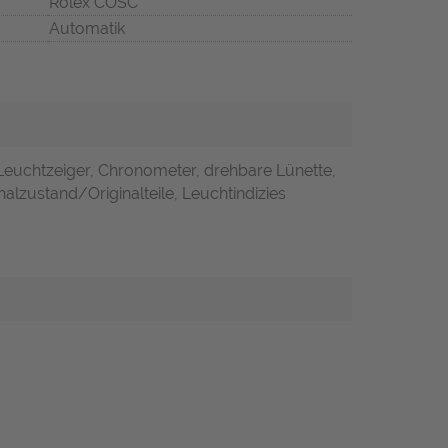
Rolex COSC
Automatik
Leuchtzeiger, Chronometer, drehbare Lünette,
alzustand/Originalteile, Leuchtindizies