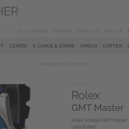
NEW ENTRIES
VINTAGE
HIGH-END
ANKAUF
ET
CZAPEK
A. LANGE & SÖHNE
OMEGA
CARTIER
Magazin
Sold Watches
Rolex
GMT Master
Rolex Vintage GMT Master P
Unpolished