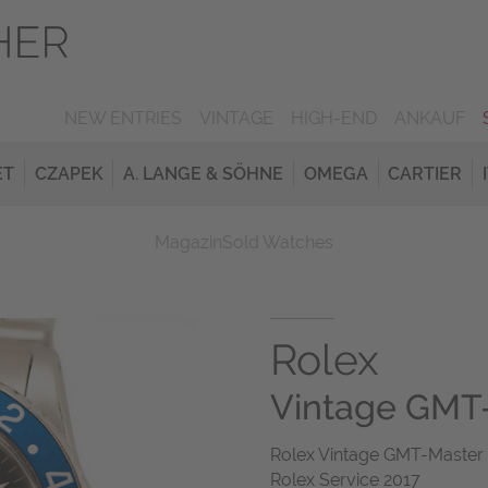
NEW ENTRIES
VINTAGE
HIGH-END
ANKAUF
ET
CZAPEK
A. LANGE & SÖHNE
OMEGA
CARTIER
Magazin
Sold Watches
Rolex
Vintage GMT
Rolex Vintage GMT-Master P
Rolex Service 2017