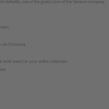
d defentily one of the great icons of the Geneva company.
GmbH.
s via Chrono24.
ne wrist watch or your entire collection.
RAM.