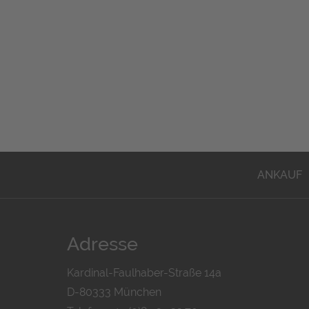
ANKAUF
Adresse
Kardinal-Faulhaber-Straße 14a
D-80333 München