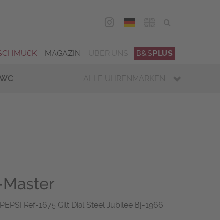
DEU
ENG
SCHMUCK
MAGAZIN
ÜBER UNS
B&S
PLUS
IWC
ALLE UHRENMARKEN
-Master
EPSI Ref-1675 Gilt Dial Steel Jubilee Bj-1966