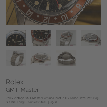
Rolex
GMT-Master
Rolex Vintage GMT-Master Cornino Ghost PEPSI Faded Bezel Ref-1675
Gilt Dial Long E Stainless Steel Bj-1960