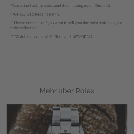
*Please don`t ask for a discount if contacting us via Chrono24.
** We buy watches since 1991.
*** Please contact us if you want to sell your fine wrist watch or your
entire collection.
**** Watch our videos at YouTube and INSTAGRAM.
Mehr über
Rolex