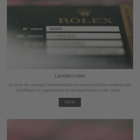
Ländercodes
Als einer der wenigen Uhrenhersteller kennzeichnet Rolex weltweit alle
Zertifikate mit sogenannten länderspezifischen Codes. Rolex ...
MEHR