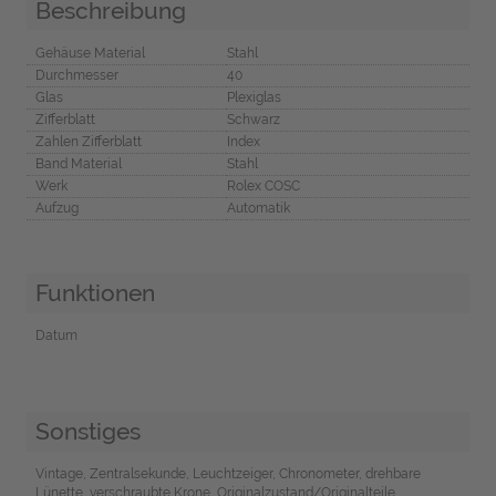
Beschreibung
Gehäuse Material
Stahl
Durchmesser
40
Glas
Plexiglas
Zifferblatt
Schwarz
Zahlen Zifferblatt
Index
Band Material
Stahl
Werk
Rolex COSC
Aufzug
Automatik
Funktionen
Datum
Sonstiges
Vintage, Zentralsekunde, Leuchtzeiger, Chronometer, drehbare
Lünette, verschraubte Krone, Originalzustand/Originalteile,