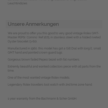
Leuchtindizies
Unsere Anmerkungen
We are proud to offer you this good to very good vintage Rolex GMT-
Master PEPSI `Cornino´ Ref.1675 in stainless steel with a folded riveted
Oyster bracelet (3-60).
Manufactured in 1960, this model has got a Gilt Dial with long E, small
GMT hand and pointed crown guard lugs.
Gorgeous brown faded Pepesi bezel with fat numbers.
Extremly beautiful and wanted collectors piece with all parts from the
time.
One of the most wanted vintage Rolex models.
Legendary Rolex travellers tool watch with 2nd time zone hand.
1 year warranty from the Bachmann & Scher GmbH.