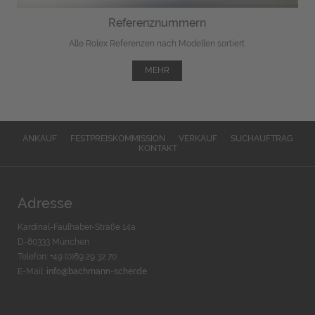
Referenznummern
Alle Rolex Referenzen nach Modellen sortiert.
MEHR
ANKAUF
FESTPREISKOMMISSION
VERKAUF
SUCHAUFTRAG
KONTAKT
Adresse
Kardinal-Faulhaber-Straße 14a
D-80333 München
Telefon: +49 (0)89 29 32 70
E-Mail:
info@bachmann-scher.de