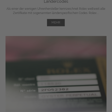
Ländercodes
Als einer der wenigen Uhrenhersteller kennzeichnet Rolex weltweit alle
Zertifikate mit sogenannten länderspezifischen Codes. Rolex ...
MEHR