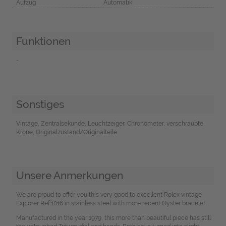
Aufzug
Automatik
Funktionen
-
Sonstiges
Vintage, Zentralsekunde, Leuchtzeiger, Chronometer, verschraubte
Krone, Originalzustand/Originalteile
Unsere Anmerkungen
We are proud to offer you this very good to excellent Rolex vintage
Explorer Ref.1016 in stainless steel with more recent Oyster bracelet.
Manufactured in the year 1979, this more than beautiful piece has still