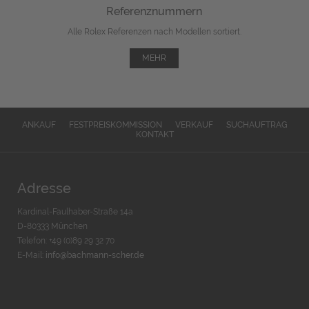
Referenznummern
Alle Rolex Referenzen nach Modellen sortiert.
MEHR
ANKAUF
FESTPREISKOMMISSION
VERKAUF
SUCHAUFTRAG
KONTAKT
Adresse
Kardinal-Faulhaber-Straße 14a
D-80333 München
Telefon: +49 (0)89 29 32 70
E-Mail:
info@bachmann-scher.de