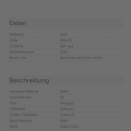
Daten
Referenz
1016
Code
A16476
Zustand
Sehr gut
Produktionsjahr
1979
Besitz von
Bachmann & Scher GmbH
Beschreibung
Gehäuse Material
Stahl
Durchmesser
36
Glas
Plexiglas
Zifferblatt
Schwarz
Zahlen Zifferblatt
Arabisch
Band Material
Stahl
Werk
Rolex COSC