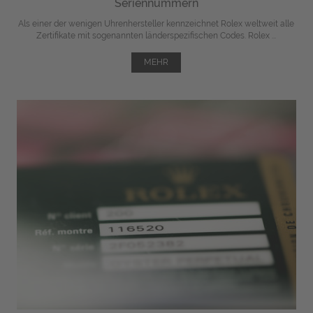
Seriennummern
Als einer der wenigen Uhrenhersteller kennzeichnet Rolex weltweit alle
Zertifikate mit sogenannten länderspezifischen Codes. Rolex ...
MEHR