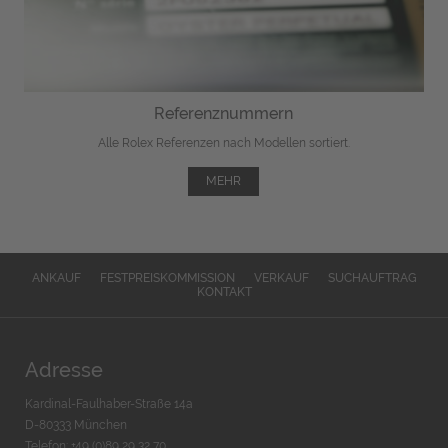
Referenznummern
Alle Rolex Referenzen nach Modellen sortiert.
MEHR
ANKAUF
FESTPREISKOMMISSION
VERKAUF
SUCHAUFTRAG
KONTAKT
Adresse
Kardinal-Faulhaber-Straße 14a
D-80333 München
Telefon: +49 (0)89 29 32 70