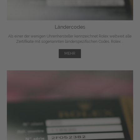
Ländercodes
Als einer der wenigen Uhrenhersteller kennzeichnet Rolex weltweit alle
Zertifikate mit sogenannten länderspezifischen Codes. Rolex ...
MEHR