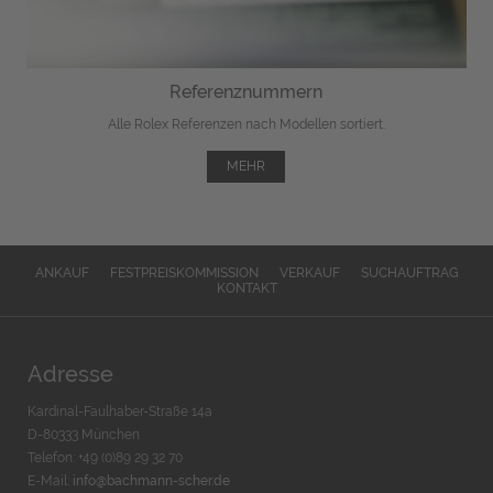
Referenznummern
Alle Rolex Referenzen nach Modellen sortiert.
MEHR
ANKAUF
FESTPREISKOMMISSION
VERKAUF
SUCHAUFTRAG
KONTAKT
Adresse
Kardinal-Faulhaber-Straße 14a
D-80333 München
Telefon: +49 (0)89 29 32 70
E-Mail:
info@bachmann-scher.de