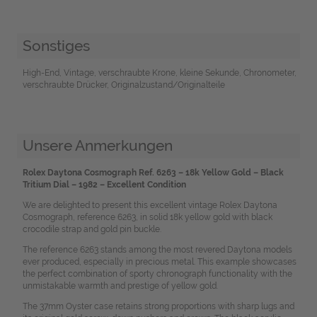
Sonstiges
High-End, Vintage, verschraubte Krone, kleine Sekunde, Chronometer,
verschraubte Drücker, Originalzustand/Originalteile
Unsere Anmerkungen
Rolex Daytona Cosmograph Ref. 6263 – 18k Yellow Gold – Black
Tritium Dial – 1982 – Excellent Condition
We are delighted to present this excellent vintage Rolex Daytona
Cosmograph, reference 6263, in solid 18k yellow gold with black
crocodile strap and gold pin buckle.
The reference 6263 stands among the most revered Daytona models
ever produced, especially in precious metal. This example showcases
the perfect combination of sporty chronograph functionality with the
unmistakable warmth and prestige of yellow gold.
The 37mm Oyster case retains strong proportions with sharp lugs and