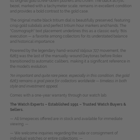
its original gold screw-down pushers and crown. The black acrylic
bezel, marked with a tachymeter scale, remains in excellent condition
and provides a bold contrast to the gold case.
The original matte black tritium dial is beautifully preserved, featuring
crisp gold subdials and perfect tritium hour markers and hands. The
"Cosmograph" text placement underlines this as a classic early '80s
execution — a favorite among collectors for its understated balance
and historical importance.
Powered by the legendary hand-wound Valjoux 727 movement, the
6263 was the last of the manually-wound Daytonas before Rolex
transitioned to automatic calibers, making it a significant reference in
the model's evolution.
"An important and quite rare piece, especially in this condition, the gold
6263 remains a grail piece for collectors worldwide — timeless in both
style and investment appeal.
Comes with a one-year warranty through our watch lab.
The Watch Experts – Established 1991 – Trusted Watch Buyers &
Sellers.
— All timepieces offered are in stock and available for immediate
viewing. —
— We welcome inquiries regarding the sale or consignment of
individual watches or entire collections. —