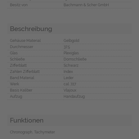
Besitz von
Bachmann & Scher GmbH
Beschreibung
Gehäuse Material
Gelbgold
Durchmesser
37,5
Glas
Plexiglas
Schließe
Dornschließe
Zifferblatt
Schwarz
Zahlen Zifferblatt
Index
Band Material
Leder
Werk
cal. 727
Basis Kaliber
Vlajoux
Aufzug
Handaufzug
Funktionen
Chronograph, Tachymeter