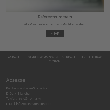
Referenznummern
Alle Rolex Referenzen nach Modellen sortiert.
MEHR
ANKAUF
FESTPREISKOMMISSION
VERKAUF
SUCHAUFTRAG
KONTAKT
Adresse
Kardinal-Faulhaber-Straße 14a
D-80333 München
Telefon: +49 (0)89 29 32 70
E-Mail:
info@bachmann-scher.de