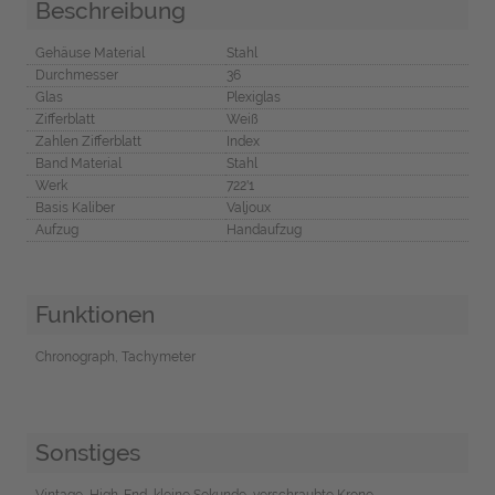
Beschreibung
Gehäuse Material
Stahl
Durchmesser
36
Glas
Plexiglas
Zifferblatt
Weiß
Zahlen Zifferblatt
Index
Band Material
Stahl
Werk
722'1
Basis Kaliber
Valjoux
Aufzug
Handaufzug
Funktionen
Chronograph, Tachymeter
Sonstiges
Vintage, High-End, kleine Sekunde, verschraubte Krone,