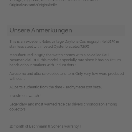
Originalzustand/Originalteile
Unsere Anmerkungen
This is an excellent Rolex vintage Daytona Cosmograph Ref.6239 in
stainless steel with riveted Oyster bracelet.(7205)
Manufactured in 1967, the watch comes with a so called Paul
Newman dial. BUT this model is specially rare since it has no Tritium
hands or hour markers with Tritium dots !!!
Awesome and ultra rare collectors item. Only very few were produced
without it.
All parts authentic from the time - Tachymeter 200 bezel !
Investment watch !
Legendary and most wanted race car drivers chronograph among
collectors.
12 month of Bachmann & Scher´s warranty !