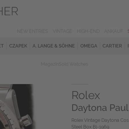
NEW ENTRIES
VINTAGE
HIGH-END
ANKAUF
ET
CZAPEK
A. LANGE & SÖHNE
OMEGA
CARTIER
Magazin
Sold Watches
Rolex
Daytona Pau
Rolex Vintage Daytona C
Steel Box Bj-1969