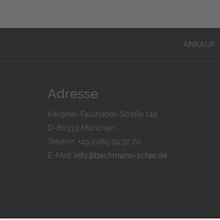
ANKAUF
Adresse
Kardinal-Faulhaber-Straße 14a
D-80333 München
Telefon: +49 (0)89 29 32 70
E-Mail:
info@bachmann-scher.de