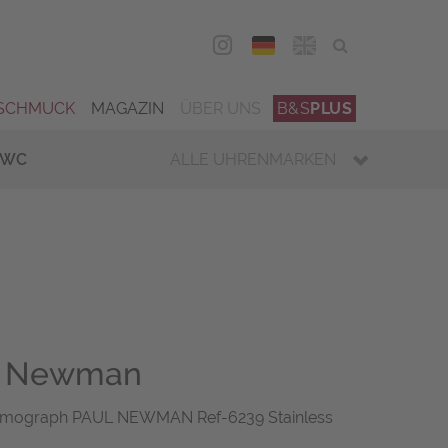
DEU
ENG
SCHMUCK
MAGAZIN
ÜBER UNS
B&S
PLUS
IWC
ALLE UHRENMARKEN
l Newman
osmograph PAUL NEWMAN Ref-6239 Stainless