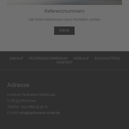
Referenznummern
Alle Rolex Referenzen nach Modellen sortiert.
MEHR
ANKAUF
FESTPREISKOMMISSION
VERKAUF
SUCHAUFTRAG
KONTAKT
Adresse
Kardinal-Faulhaber-Straße 14a
D-80333 München
Telefon: +49 (0)89 29 32 70
E-Mail:
info@bachmann-scher.de