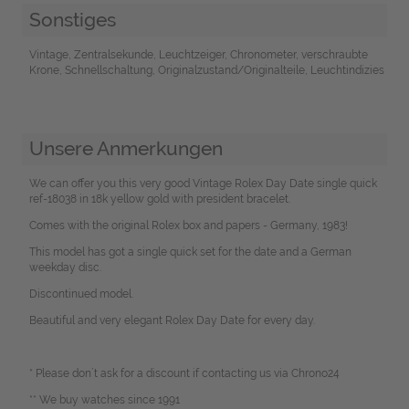
Sonstiges
Vintage, Zentralsekunde, Leuchtzeiger, Chronometer, verschraubte
Krone, Schnellschaltung, Originalzustand/Originalteile, Leuchtindizies
Unsere Anmerkungen
We can offer you this very good Vintage Rolex Day Date single quick
ref-18038 in 18k yellow gold with president bracelet.
Comes with the original Rolex box and papers - Germany, 1983!
This model has got a single quick set for the date and a German
weekday disc.
Discontinued model.
Beautiful and very elegant Rolex Day Date for every day.
* Please don`t ask for a discount if contacting us via Chrono24
** We buy watches since 1991