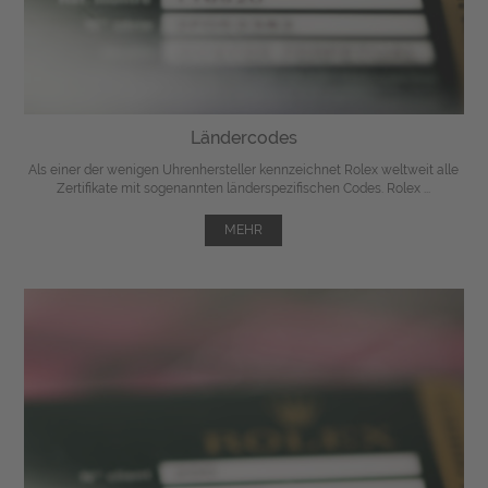
Ländercodes
Als einer der wenigen Uhrenhersteller kennzeichnet Rolex weltweit alle
Zertifikate mit sogenannten länderspezifischen Codes. Rolex ...
MEHR