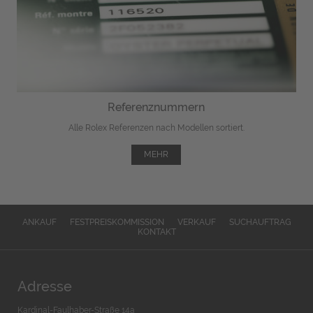
Referenznummern
Alle Rolex Referenzen nach Modellen sortiert.
MEHR
ANKAUF
FESTPREISKOMMISSION
VERKAUF
SUCHAUFTRAG
KONTAKT
Adresse
Kardinal-Faulhaber-Straße 14a