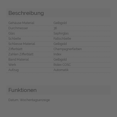
Beschreibung
Gehäuse Material
Gelbgold
Durchmesser
36
Glas
Saphirglas
Schließe
Faltschließe
Schliesse Material
Gelbgold
Zifferblatt
Champagnerfarben
Zahlen Zifferblatt
Index
Band Material
Gelbgold
Werk
Rolex COSC
Aufzug
Automatik
Funktionen
Datum, Wochentagsanzeige