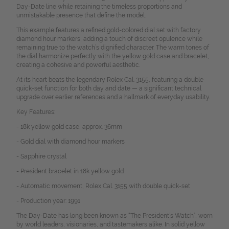
Day-Date line while retaining the timeless proportions and
unmistakable presence that define the model.
This example features a refined gold-colored dial set with factory
diamond hour markers, adding a touch of discreet opulence while
remaining true to the watch’s dignified character. The warm tones of
the dial harmonize perfectly with the yellow gold case and bracelet,
creating a cohesive and powerful aesthetic.
At its heart beats the legendary Rolex Cal. 3155, featuring a double
quick-set function for both day and date — a significant technical
upgrade over earlier references and a hallmark of everyday usability.
Key Features:
- 18k yellow gold case, approx. 36mm
- Gold dial with diamond hour markers
- Sapphire crystal
- President bracelet in 18k yellow gold
- Automatic movement, Rolex Cal. 3155 with double quick-set
- Production year: 1991
The Day-Date has long been known as “The President’s Watch”, worn
by world leaders, visionaries, and tastemakers alike. In solid yellow