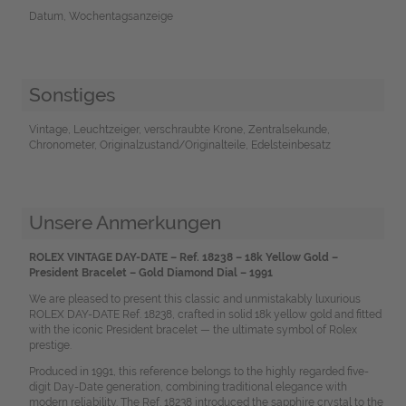
Datum, Wochentagsanzeige
Sonstiges
Vintage, Leuchtzeiger, verschraubte Krone, Zentralsekunde,
Chronometer, Originalzustand/Originalteile, Edelsteinbesatz
Unsere Anmerkungen
ROLEX VINTAGE DAY-DATE – Ref. 18238 – 18k Yellow Gold –
President Bracelet – Gold Diamond Dial – 1991
We are pleased to present this classic and unmistakably luxurious
ROLEX DAY-DATE Ref. 18238, crafted in solid 18k yellow gold and fitted
with the iconic President bracelet — the ultimate symbol of Rolex
prestige.
Produced in 1991, this reference belongs to the highly regarded five-
digit Day-Date generation, combining traditional elegance with
modern reliability. The Ref. 18238 introduced the sapphire crystal to the