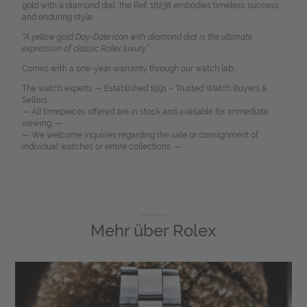
gold with a diamond dial, the Ref. 18238 embodies timeless success
and enduring style.
“A yellow gold Day-Date icon with diamond dial is the ultimate
expression of classic Rolex luxury.”
Comes with a one-year warranty through our watch lab.
The watch experts — Established 1991 – Trusted Watch Buyers &
Sellers.
— All timepieces offered are in stock and available for immediate
viewing. —
— We welcome inquiries regarding the sale or consignment of
individual watches or entire collections. —
Mehr über
Rolex