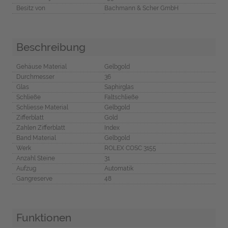
Besitz von
Bachmann & Scher GmbH
Beschreibung
Gehäuse Material
Gelbgold
Durchmesser
36
Glas
Saphirglas
Schließe
Faltschließe
Schliesse Material
Gelbgold
Zifferblatt
Gold
Zahlen Zifferblatt
Index
Band Material
Gelbgold
Werk
ROLEX COSC 3155
Anzahl Steine
31
Aufzug
Automatik
Gangreserve
48
Funktionen