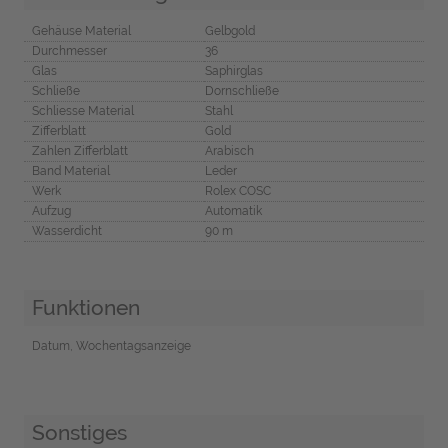
Gehäuse Material
Gelbgold
Durchmesser
36
Glas
Saphirglas
Schließe
Dornschließe
Schliesse Material
Stahl
Zifferblatt
Gold
Zahlen Zifferblatt
Arabisch
Band Material
Leder
Werk
Rolex COSC
Aufzug
Automatik
Wasserdicht
90 m
Funktionen
Datum, Wochentagsanzeige
Sonstiges