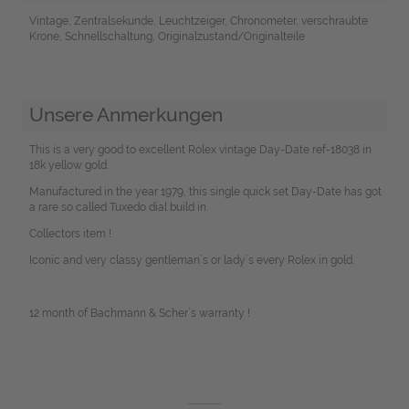
Vintage, Zentralsekunde, Leuchtzeiger, Chronometer, verschraubte
Krone, Schnellschaltung, Originalzustand/Originalteile
Unsere Anmerkungen
This is a very good to excellent Rolex vintage Day-Date ref-18038 in
18k yellow gold.
Manufactured in the year 1979, this single quick set Day-Date has got
a rare so called Tuxedo dial build in.
Collectors item !
Iconic and very classy gentleman´s or lady´s every Rolex in gold.
12 month of Bachmann & Scher´s warranty !