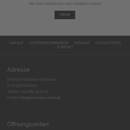
Alle Rolex Referenzen nach Modellen sortiert.
MEHR
ANKAUF
FESTPREISKOMMISSION
VERKAUF
SUCHAUFTRAG
KONTAKT
Adresse
Kardinal-Faulhaber-Straße 14a
D-80333 München
Telefon: +49 (0)89 29 32 70
E-Mail:
info@bachmann-scher.de
Öffnungszeiten