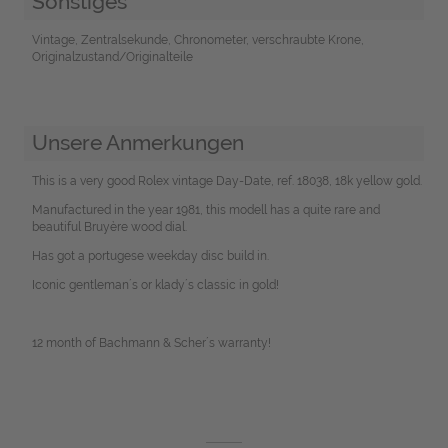
Sonstiges
Vintage, Zentralsekunde, Chronometer, verschraubte Krone,
Originalzustand/Originalteile
Unsere Anmerkungen
This is a very good Rolex vintage Day-Date, ref. 18038, 18k yellow gold.
Manufactured in the year 1981, this modell has a quite rare and
beautiful Bruyère wood dial.
Has got a portugese weekday disc build in.
Iconic gentleman´s or klady´s classic in gold!
12 month of Bachmann & Scher´s warranty!