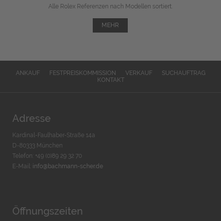
Alle Rolex Referenzen nach Modellen sortiert.
MEHR
ANKAUF
FESTPREISKOMMISSION
VERKAUF
SUCHAUFTRAG
KONTAKT
Adresse
Kardinal-Faulhaber-Straße 14a
D-80333 München
Telefon: +49 (0)89 29 32 70
E-Mail:
info@bachmann-scher.de
Öffnungszeiten