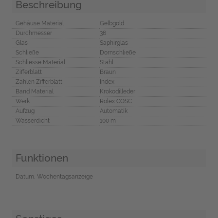
Beschreibung
Gehäuse Material
Gelbgold
Durchmesser
36
Glas
Saphirglas
Schließe
Dornschließe
Schliesse Material
Stahl
Zifferblatt
Braun
Zahlen Zifferblatt
Index
Band Material
Krokodilleder
Werk
Rolex COSC
Aufzug
Automatik
Wasserdicht
100 m
Funktionen
Datum, Wochentagsanzeige