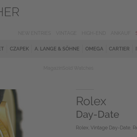
NEW ENTRIES
VINTAGE
HIGH-END
ANKAUF
ET
CZAPEK
A. LANGE & SÖHNE
OMEGA
CARTIER
Magazin
Sold Watches
Rolex
Day-Date
Rolex, Vintage Day-Date, Re