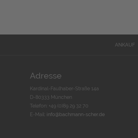
ANKAUF
Adresse
Kardinal-Faulhaber-Straße 14a
D-80333 München
Telefon: +49 (0)89 29 32 70
E-Mail:
info@bachmann-scher.de