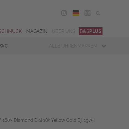
DEU
ENG
SCHMUCK
MAGAZIN
ÜBER UNS
B&S
PLUS
IWC
ALLE UHRENMARKEN
. 1803 Diamond Dial 18k Yellow Gold Bj. 1975I