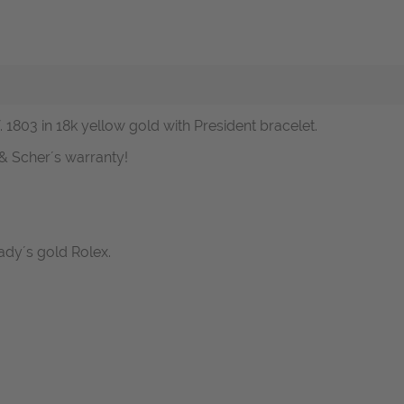
. 1803 in 18k yellow gold with President bracelet.
 Scher´s warranty!
ady´s gold Rolex.