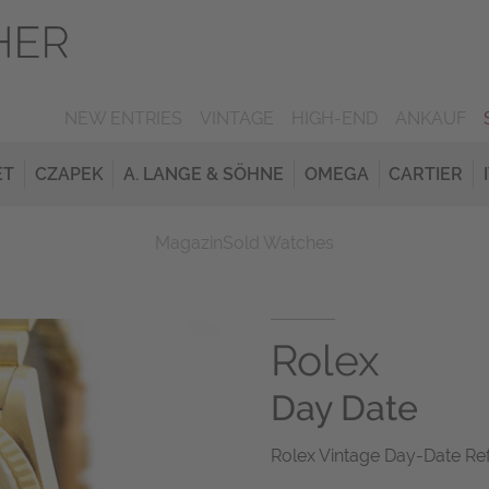
NEW ENTRIES
VINTAGE
HIGH-END
ANKAUF
ET
CZAPEK
A. LANGE & SÖHNE
OMEGA
CARTIER
Magazin
Sold Watches
Rolex
Day Date
Rolex Vintage Day-Date Ref