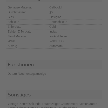
Gehäuse Material
Gelbgold
Durchmesser
36
Glas
Plexiglas
Schließe
Dornschließe
Zifferblatt
Gold
Zahlen Zifferblatt
Index
Band Material
Krokodilleder
Werk
Rolex COSC
Aufzug
Automatik
Funktionen
Datum, Wochentagsanzeige
Sonstiges
Vintage, Zentralsekunde, Leuchtzeiger, Chronometer, verschraubte
Krone, Originalzustand/Originalteile, Leuchtindizies