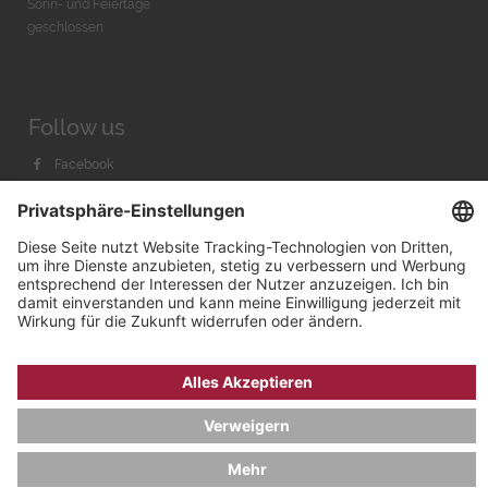
Sonn- und Feiertage
geschlossen
Follow us
Facebook
Instagram
Youtube
© 2026 by
Bachmann & Scher GmbH / Watchandco GmbH
DATENSCHUTZ
IMPRESSUM
VERSANDKOSTEN
AGB & WIDERRUF
COOKIE-EINSTELLUNGEN