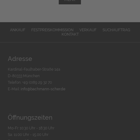
ANKAUF
FESTPREISKOMMISSION
VERKAUF
SUCHAUFTRAG
KONTAKT
Adresse
Kardinal-Faulhaber-Straße 14a
D-80333 München
Telefon: +49 (0)89 29 32 70
E-Mail:
info@bachmann-scher.de
Öffnungszeiten
Mo-Fr. 10:30 Uhr - 18:30 Uhr
Sa. 11:00 Uhr - 15.00 Uhr