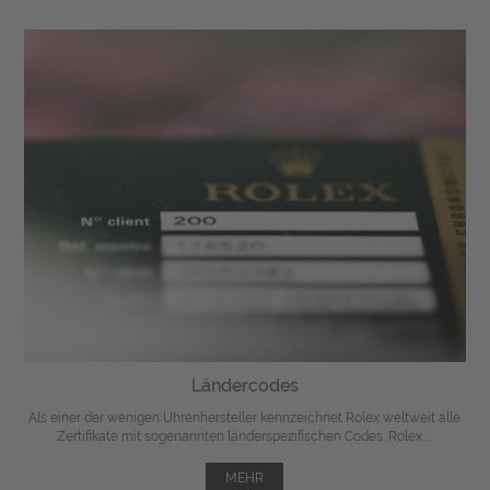
Ländercodes
Als einer der wenigen Uhrenhersteller kennzeichnet Rolex weltweit alle
Zertifikate mit sogenannten länderspezifischen Codes. Rolex ...
MEHR