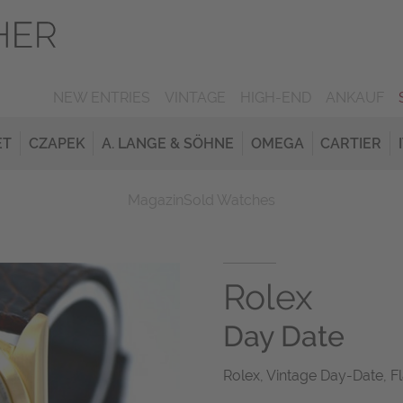
NEW ENTRIES
VINTAGE
HIGH-END
ANKAUF
ET
CZAPEK
A. LANGE & SÖHNE
OMEGA
CARTIER
Magazin
Sold Watches
Rolex
Day Date
Rolex, Vintage Day-Date, Fla