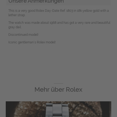
Unsere Anmerkungen
This is a very good Rolex Day-Date Ref. 1803 in 18k yellow gold with a
lether strap.
The watch was made about 1968 and has got a very rare and beautiful
gray dail.
Discontinued model!
Iconic gentleman´s Rolex model!
Mehr über
Rolex