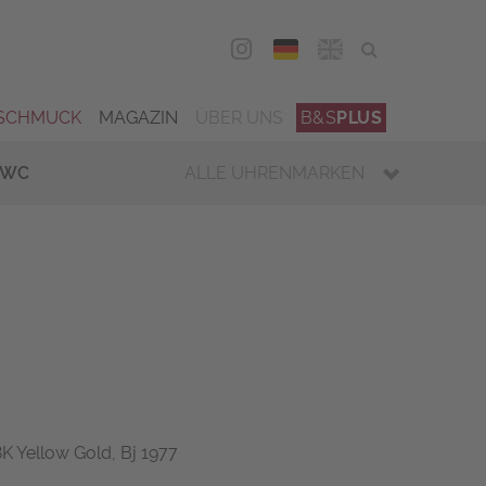
DEU
ENG
SCHMUCK
MAGAZIN
ÜBER UNS
B&S
PLUS
IWC
ALLE UHRENMARKEN
8K Yellow Gold, Bj 1977