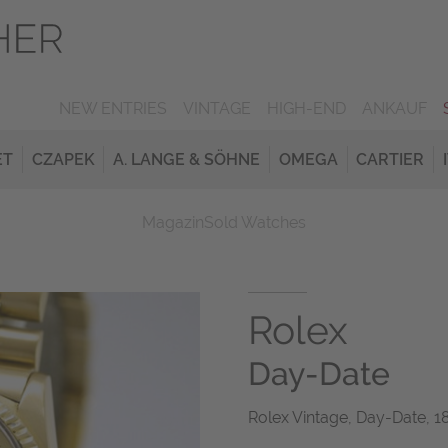
NEW ENTRIES
VINTAGE
HIGH-END
ANKAUF
ET
CZAPEK
A. LANGE & SÖHNE
OMEGA
CARTIER
Magazin
Sold Watches
Rolex
Day-Date
Rolex Vintage, Day-Date, 1