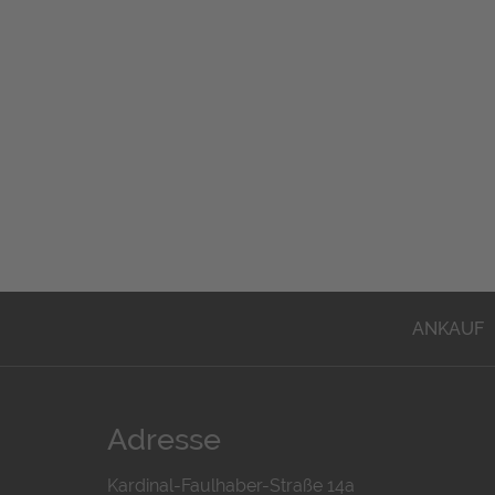
ANKAUF
Adresse
Kardinal-Faulhaber-Straße 14a