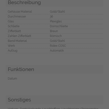
Beschreibung
Gehäuse Material
Gold/Stahl
Durchmesser
36
Glas
Plexiglas
Schließe
Dornschließe
Zifferblatt
Braun
Zahlen Zifferblatt
Römisch
Band Material
Gold/Stahl
Werk
Rolex COSC
Aufzug
Automatik
Funktionen
Datum
Sonstiges
Vintage, Zentralsekunde, Leuchtziffern, Leuchtzeiger, Chronometer,