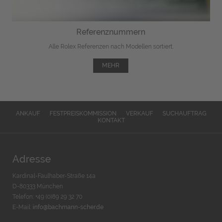
Referenznummern
Alle Rolex Referenzen nach Modellen sortiert.
MEHR
ANKAUF
FESTPREISKOMMISSION
VERKAUF
SUCHAUFTRAG
KONTAKT
Adresse
Kardinal-Faulhaber-Straße 14a
D-80333 München
Telefon: +49 (0)89 29 32 70
E-Mail:
info@bachmann-scher.de