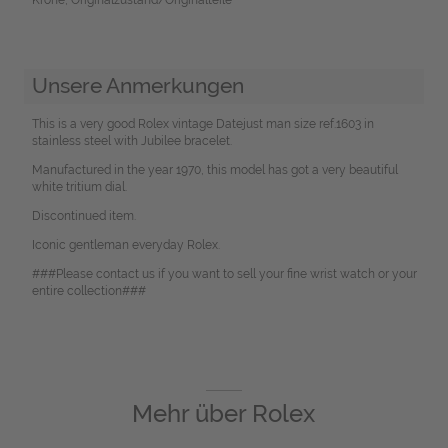
Unsere Anmerkungen
This is a very good Rolex vintage Datejust man size ref.1603 in
stainless steel with Jubilee bracelet.
Manufactured in the year 1970, this model has got a very beautiful
white tritium dial.
Discontinued item.
Iconic gentleman everyday Rolex.
###Please contact us if you want to sell your fine wrist watch or your
entire collection###
Mehr über
Rolex