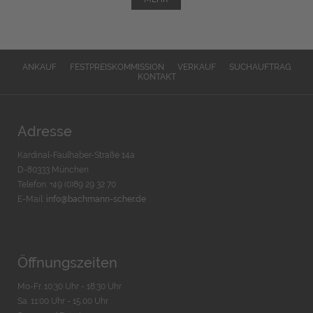
ANKAUF
FESTPREISKOMMISSION
VERKAUF
SUCHAUFTRAG
KONTAKT
Adresse
Kardinal-Faulhaber-Straße 14a
D-80333 München
Telefon: +49 (0)89 29 32 70
E-Mail:
info@bachmann-scher.de
Öffnungszeiten
Mo-Fr. 10:30 Uhr - 18:30 Uhr
Sa. 11:00 Uhr - 15.00 Uhr