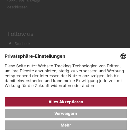
Sonn- und Feiertage
geschlossen
Follow us
Facebook
Instagram
Youtube
© 2026 by
Bachmann & Scher GmbH / Watchandco GmbH
DATENSCHUTZ
IMPRESSUM
VERSANDKOSTEN
AGB & WIDERRUF
COOKIE-EINSTELLUNGEN