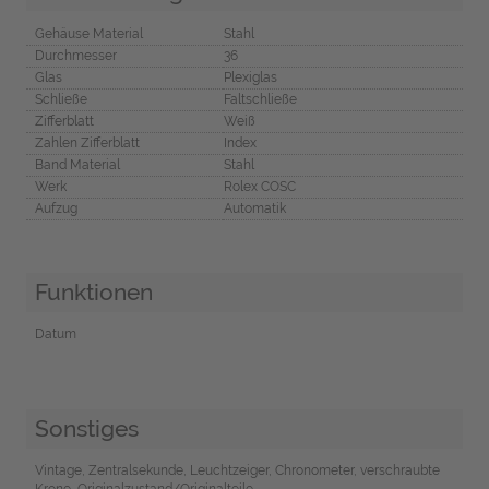
Gehäuse Material
Stahl
Durchmesser
36
Glas
Plexiglas
Schließe
Faltschließe
Zifferblatt
Weiß
Zahlen Zifferblatt
Index
Band Material
Stahl
Werk
Rolex COSC
Aufzug
Automatik
Funktionen
Datum
Sonstiges
Vintage, Zentralsekunde, Leuchtzeiger, Chronometer, verschraubte
Krone, Originalzustand/Originalteile