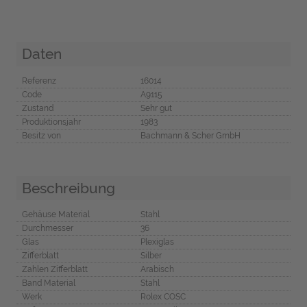
Daten
Referenz
16014
Code
A9115
Zustand
Sehr gut
Produktionsjahr
1983
Besitz von
Bachmann & Scher GmbH
Beschreibung
Gehäuse Material
Stahl
Durchmesser
36
Glas
Plexiglas
Zifferblatt
Silber
Zahlen Zifferblatt
Arabisch
Band Material
Stahl
Werk
Rolex COSC