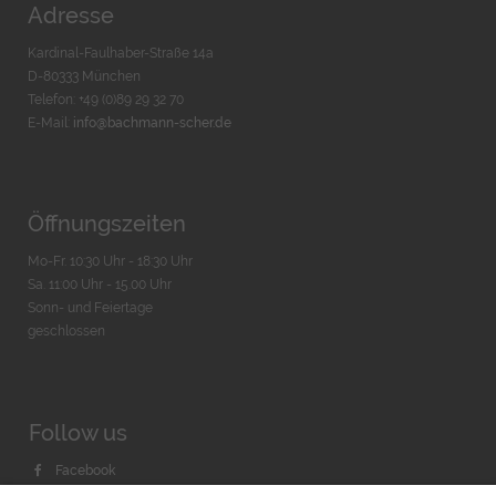
Adresse
Kardinal-Faulhaber-Straße 14a
D-80333 München
Telefon: +49 (0)89 29 32 70
E-Mail:
info@bachmann-scher.de
Öffnungszeiten
Mo-Fr. 10:30 Uhr - 18:30 Uhr
Sa. 11:00 Uhr - 15.00 Uhr
Sonn- und Feiertage
geschlossen
Follow us
Facebook
Instagram