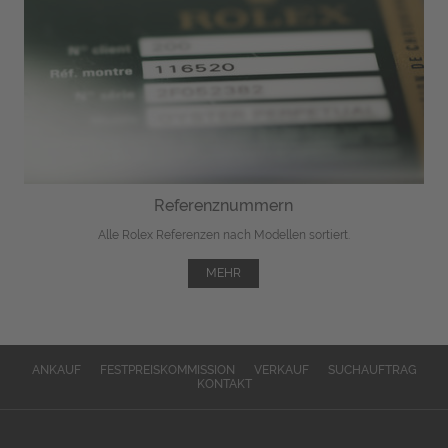
Referenznummern
Alle Rolex Referenzen nach Modellen sortiert.
MEHR
ANKAUF
FESTPREISKOMMISSION
VERKAUF
SUCHAUFTRAG
KONTAKT