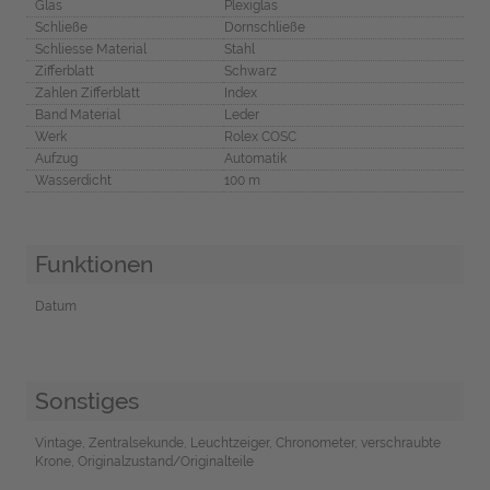
Glas
Plexiglas
Schließe
Dornschließe
Schliesse Material
Stahl
Zifferblatt
Schwarz
Zahlen Zifferblatt
Index
Band Material
Leder
Werk
Rolex COSC
Aufzug
Automatik
Wasserdicht
100 m
Funktionen
Datum
Sonstiges
Vintage, Zentralsekunde, Leuchtzeiger, Chronometer, verschraubte
Krone, Originalzustand/Originalteile