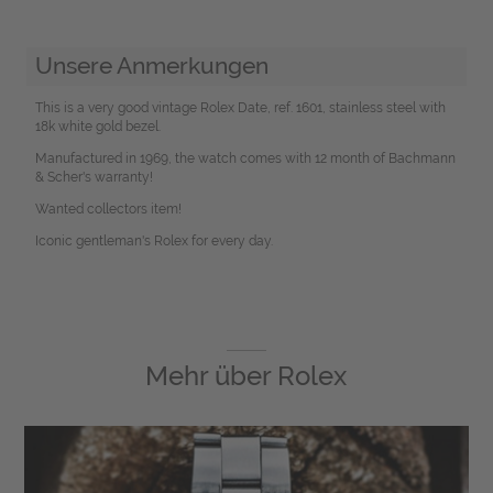
Unsere Anmerkungen
This is a very good vintage Rolex Date, ref. 1601, stainless steel with
18k white gold bezel.
Manufactured in 1969, the watch comes with 12 month of Bachmann
& Scher's warranty!
Wanted collectors item!
Iconic gentleman's Rolex for every day.
Mehr über
Rolex