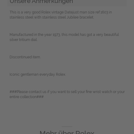
Unsere Anmerkungen
This is a very good Rolex vintage Datejust man size ref.1603 in
stainless steel with stainless steel Jubilee bracelet.
Manufactured in the year 1973, this model has got a very beautiful
silver tritium dial.
Discontinued item.
Iconic gentleman everyday Rolex.
###Please contact us if you want to sell your fine wrist watch or your
entire collection###
Mehr über
Rolex