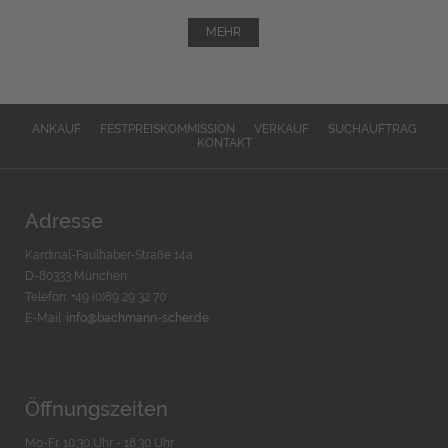
MEHR
ANKAUF
FESTPREISKOMMISSION
VERKAUF
SUCHAUFTRAG
KONTAKT
Adresse
Kardinal-Faulhaber-Straße 14a
D-80333 München
Telefon: +49 (0)89 29 32 70
E-Mail:
info@bachmann-scher.de
Öffnungszeiten
Mo-Fr. 10:30 Uhr - 18:30 Uhr