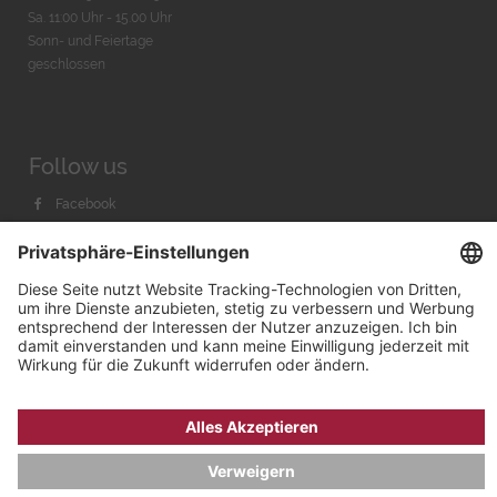
Sa. 11:00 Uhr - 15.00 Uhr
Sonn- und Feiertage
geschlossen
Follow us
Facebook
Instagram
Youtube
© 2026 by
Bachmann & Scher GmbH / Watchandco GmbH
DATENSCHUTZ
IMPRESSUM
VERSANDKOSTEN
AGB & WIDERRUF
COOKIE-EINSTELLUNGEN