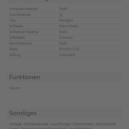
Gehäuse Material
Stahl
Durchmesser
33
Glas
Plexiglas
Schließe
Faltschließe
Schliesse Material
Stahl
Zifferblatt
Schwarz
Band Material
Stahl
Werk
ROLEX COSC
Aufzug
Automatik
Funktionen
Datum
Sonstiges
Vintage, Zentralsekunde, Leuchtzeiger, Chronometer, verschraubte
Krone, Originalzustand/Originalteile, Leuchtindizies