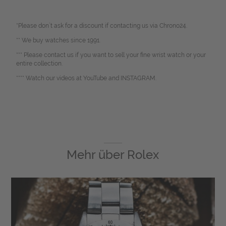
*Please don`t ask for a discount if contacting us via Chrono24.
** We buy watches since 1991.
*** Please contact us if you want to sell your fine wrist watch or your
entire collection.
**** Watch our videos at YouTube and INSTAGRAM.
Mehr über
Rolex