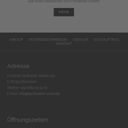
Alle Rolex Referenzen nach Modellen sortiert.
MEHR
ANKAUF
FESTPREISKOMMISSION
VERKAUF
SUCHAUFTRAG
KONTAKT
Adresse
Kardinal-Faulhaber-Straße 14a
D-80333 München
Telefon: +49 (0)89 29 32 70
E-Mail:
info@bachmann-scher.de
Öffnungszeiten