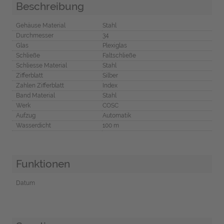
Beschreibung
Gehäuse Material
Stahl
Durchmesser
34
Glas
Plexiglas
Schließe
Faltschließe
Schliesse Material
Stahl
Zifferblatt
Silber
Zahlen Zifferblatt
Index
Band Material
Stahl
Werk
COSC
Aufzug
Automatik
Wasserdicht
100 m
Funktionen
Datum