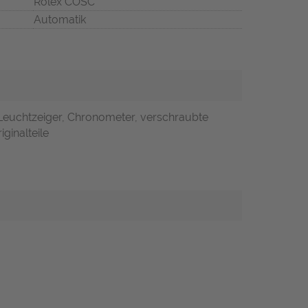
Rolex COSC
Automatik
 Leuchtzeiger, Chronometer, verschraubte
ginalteile