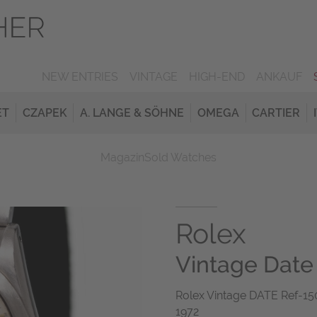
NEW ENTRIES
VINTAGE
HIGH-END
ANKAUF
ET
CZAPEK
A. LANGE & SÖHNE
OMEGA
CARTIER
Magazin
Sold Watches
Rolex
Vintage Date
Rolex Vintage DATE Ref-150
1972