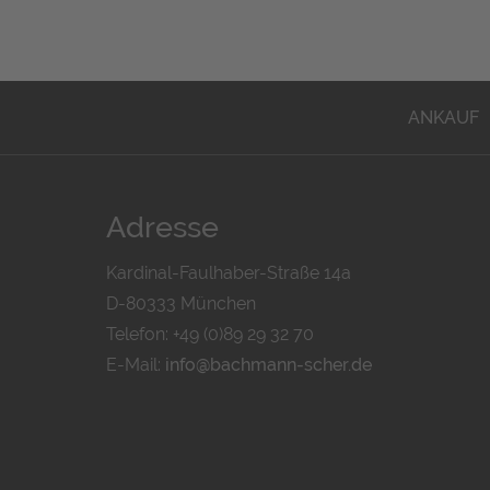
ANKAUF
Adresse
Kardinal-Faulhaber-Straße 14a
D-80333 München
Telefon: +49 (0)89 29 32 70
E-Mail:
info@bachmann-scher.de