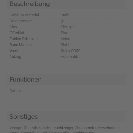
Beschreibung
Gehäuse Material
Stahl
Durchmesser
34
Glas
Plexiglas
Zifferblatt
Blau
Zahlen Zifferblatt
Index
Band Material
Stahl
Werk
Rolex COSC
Aufzug
Automatik
Funktionen
Datum
Sonstiges
Vintage, Zentralsekunde, Leuchtzeiger, Chronometer, verschraubte
Krone, Originalzustand/Originalteile, Leuchtindizies