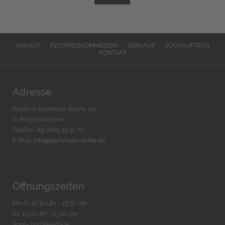
ANKAUF
FESTPREISKOMMISSION
VERKAUF
SUCHAUFTRAG
KONTAKT
Adresse
Kardinal-Faulhaber-Straße 14a
D-80333 München
Telefon: +49 (0)89 29 32 70
E-Mail:
info@bachmann-scher.de
Öffnungszeiten
Mo-Fr. 10:30 Uhr - 18:30 Uhr
Sa. 11:00 Uhr - 15.00 Uhr
Sonn- und Feiertage