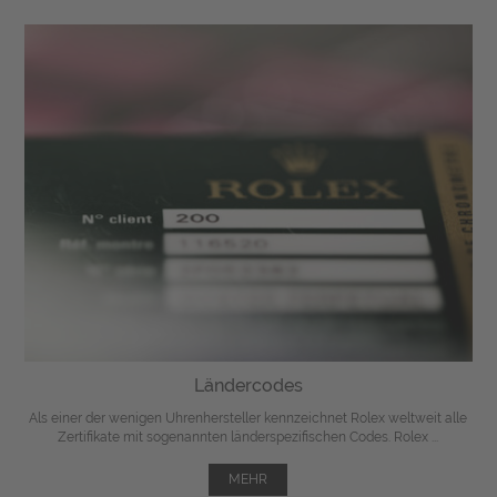
Ländercodes
Als einer der wenigen Uhrenhersteller kennzeichnet Rolex weltweit alle
Zertifikate mit sogenannten länderspezifischen Codes. Rolex ...
MEHR