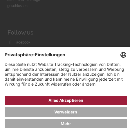
geschlossen
Follow us
Facebook
Instagram
Youtube
© 2026 by
Bachmann & Scher GmbH / Watchandco GmbH
DATENSCHUTZ
IMPRESSUM
VERSANDKOSTEN
AGB & WIDERRUF
COOKIE-EINSTELLUNGEN