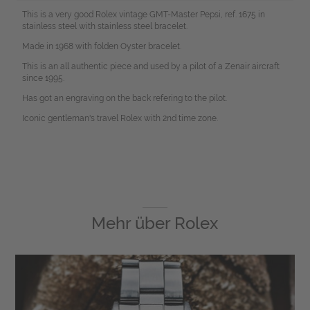
This is a very good Rolex vintage GMT-Master Pepsi, ref. 1675 in
stainless steel with stainless steel bracelet.
Made in 1968 with folden Oyster bracelet.
This is an all authentic piece and used by a pilot of a Zenair aircraft
since 1995.
Has got an engraving on the back refering to the pilot.
Iconic gentleman's travel Rolex with 2nd time zone.
Mehr über
Rolex