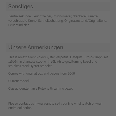
Sonstiges
Zentralsekunde, Leuchtzeiger, Chronometer, drehbare Lünette,
verschraubte Krone, Schnellschaltung, Originalzustand/Originalteile,
Leuchtindizies
Unsere Anmerkungen
This is an excellent Rolex Oyster Perpetual Datejust Turn-o-Graph, ref.
116264, in stainless steel with 18k white gold turning bezel and
stainless steel Oyster bracelet.
Comes with original box and papers from 2006.
Current model!
Classic gentleman´s Rolex with turning bezel.
Please contact us if you want to sell your fine wrist watch or your
entire collection!