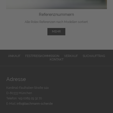
Referenznummern
Alle Rolex Referenzen nach Modellen sortiert.
MEHR
ANKAUF
FESTPREISKOMMISSION
VERKAUF
SUCHAUFTRAG
KONTAKT
Adresse
Kardinal-Faulhaber-Straße 14a
D-80333 München
Telefon: +49 (0)89 29 32 70
E-Mail:
info@bachmann-scher.de