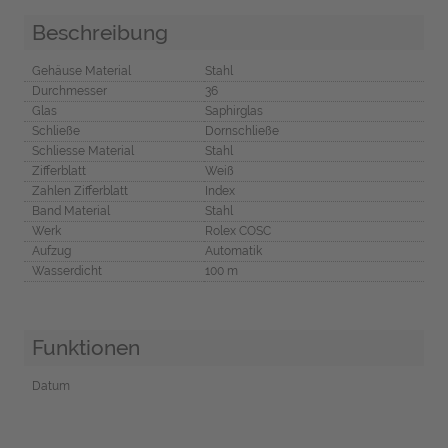
Beschreibung
Gehäuse Material
Stahl
Durchmesser
36
Glas
Saphirglas
Schließe
Dornschließe
Schliesse Material
Stahl
Zifferblatt
Weiß
Zahlen Zifferblatt
Index
Band Material
Stahl
Werk
Rolex COSC
Aufzug
Automatik
Wasserdicht
100 m
Funktionen
Datum