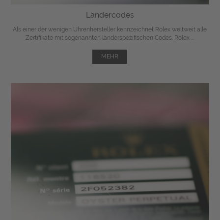
Ländercodes
Als einer der wenigen Uhrenhersteller kennzeichnet Rolex weltweit alle
Zertifikate mit sogenannten länderspezifischen Codes. Rolex ...
MEHR