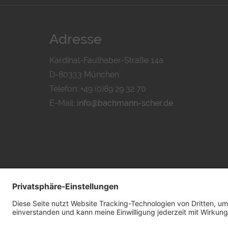
Adresse
Kardinal-Faulhaber-Straße 14a
D-80333 München
Telefon: +49 (0)89 29 32 70
E-Mail:
info@bachmann-scher.de