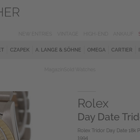
NEW ENTRIES
VINTAGE
HIGH-END
ANKAUF
ET
CZAPEK
A. LANGE & SÖHNE
OMEGA
CARTIER
Magazin
Sold Watches
Rolex
Day Date Trid
Rolex Tridor Day Date 18k 
1994